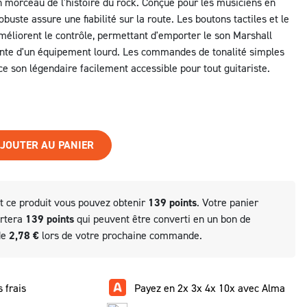
 morceau de l'histoire du rock. Conçue pour les musiciens en
obuste assure une fiabilité sur la route. Les boutons tactiles et le
améliorent le contrôle, permettant d'emporter le son Marshall
ainte d'un équipement lourd. Les commandes de tonalité simples
ce son légendaire facilement accessible pour tout guitariste.
JOUTER AU PANIER
t ce produit vous pouvez obtenir
139
points
. Votre panier
ortera
139
points
qui peuvent être converti en un bon de
de
2,78 €
lors de votre prochaine commande.
 frais
Payez en 2x 3x 4x 10x avec Alma