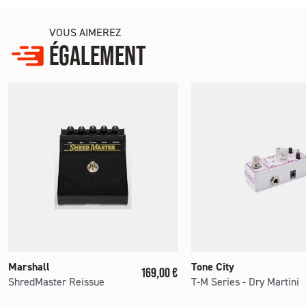
VOUS AIMEREZ
ÉGALEMENT
Marshall
Tone City
Prix
169,00 €
ShredMaster Reissue
T-M Series - Dry Martini