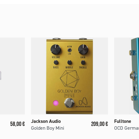
Jackson Audio
Fulltone
Prix
Prix
58,00 €
209,00 €
Golden Boy Mini
OCD Germa