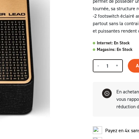
permet de posséder un
tournée, sa structure r
-2 footswitch éclairé 
partout sans la contr
et puissantes rendent 
Internet: En Stock
Magasins: En Stock
-
+
A
En achetan
vous rapp
réduction 
Payez en 4x sans