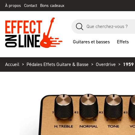
À propos
Contact
Bons cadeaux
Guitares et basses
Effets
Accueil
Pédales Effets Guitare & Basse
Overdrive
1959 