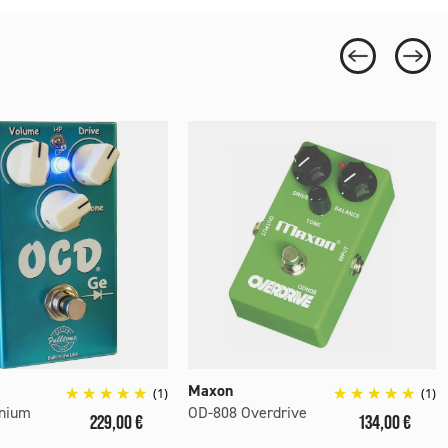
Maxon
(1)
(1)
nium
OD-808 Overdrive
Prix
Prix
229,00 €
134,00 €