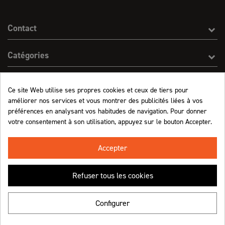
Contact
Catégories
Effect On Line
Ce site Web utilise ses propres cookies et ceux de tiers pour
améliorer nos services et vous montrer des publicités liées à vos
Informations
préférences en analysant vos habitudes de navigation. Pour donner
votre consentement à son utilisation, appuyez sur le bouton Accepter.
Marchand approuvé par la Société des Avis Garantis,
cliquez ici pour vérifier
.
Accepter
Refuser tous les cookies
Retrouvez-nous !
Configurer