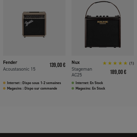
Fender
Nux
Prix
(1)
139,00 €
Acoustasonic 15
Stageman
Prix
189,00 €
AC25
Internet : Dispo sous 1-2 semaines
Internet: En Stock
Magasins : Dispo sur commande
Magasins: En Stock