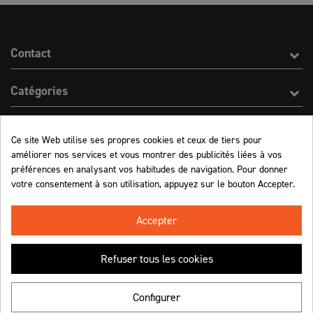
Contact
Catégories
Effect On Line
Ce site Web utilise ses propres cookies et ceux de tiers pour
améliorer nos services et vous montrer des publicités liées à vos
Informations
préférences en analysant vos habitudes de navigation. Pour donner
votre consentement à son utilisation, appuyez sur le bouton Accepter.
Marchand approuvé par la Société des Avis Garantis,
cliquez ici pour vérifier
.
Accepter
Refuser tous les cookies
Retrouvez-nous !
Configurer