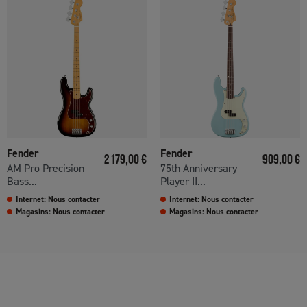
Fender
Fender
Prix
Prix
2 179,00 €
909,00 €
AM Pro Precision
75th Anniversary
Bass...
Player II...
Internet: Nous contacter
Internet: Nous contacter
Magasins: Nous contacter
Magasins: Nous contacter