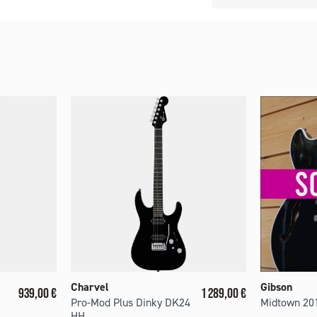
Charvel
Gibson
Prix
Prix
939,00 €
1 289,00 €
Pro-Mod Plus Dinky DK24
Midtown 201
HH...