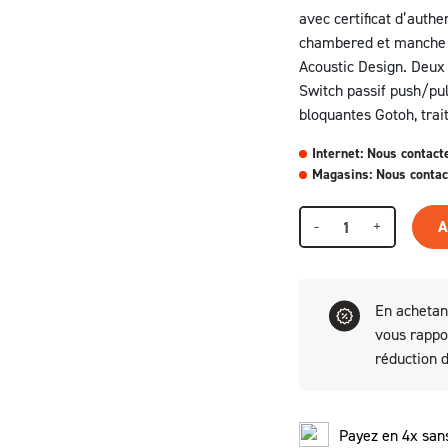
avec certificat d’authe
chambered et manche é
Acoustic Design. Deux
Switch passif push/pu
bloquantes Gotoh, trai
Internet: Nous contact
Magasins: Nous contac
-
+
A
En achetan
vous rapp
réduction 
Payez en 4x sans