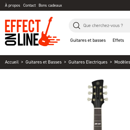
À propos
Contact
Bons cadeaux
Guitares et basses
Effets
Accueil
Guitares et Basses
Guitares Electriques
Modèles