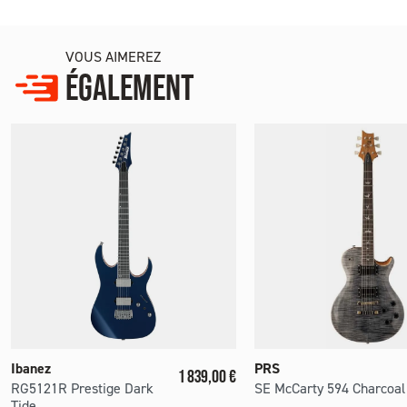
VOUS AIMEREZ
ÉGALEMENT
Ibanez
PRS
Prix
1 839,00 €
RG5121R Prestige Dark
SE McCarty 594 Charcoal
Tide...