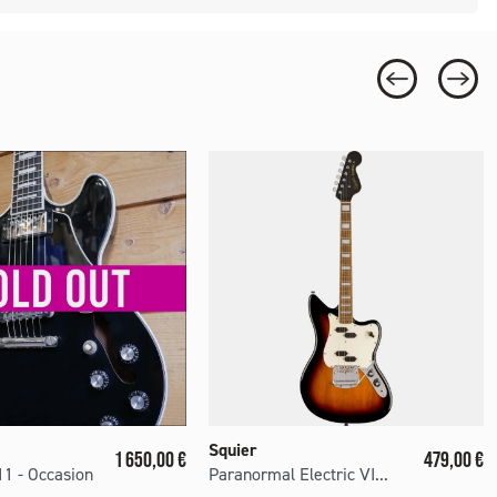
Squier
Prix
Prix
1 650,00 €
479,00 €
1 - Occasion
Paranormal Electric VI...