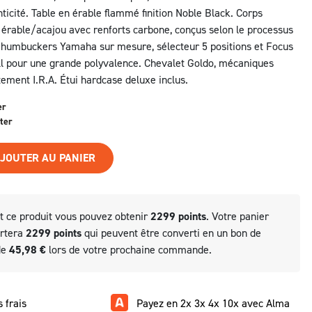
nticité. Table en érable flammé finition Noble Black. Corps
rable/acajou avec renforts carbone, conçus selon le processus
 humbuckers Yamaha sur mesure, sélecteur 5 positions et Focus
ll pour une grande polyvalence. Chevalet Goldo, mécaniques
tement I.R.A. Étui hardcase deluxe inclus.
er
ter
JOUTER AU PANIER
t ce produit vous pouvez obtenir
2299
points
. Votre panier
ortera
2299
points
qui peuvent être converti en un bon de
de
45,98 €
lors de votre prochaine commande.
 frais
Payez en 2x 3x 4x 10x avec Alma