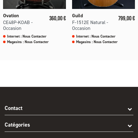
Ovation
Guild
Prix
Prix
360,00 €
799,00 €
CE48P-KOAB -
F-1512E Natural -
Occasion
Occasion
Internet : Nous Contacter
Internet : Nous Contacter
Magasins : Nous Contacter
Magasins : Nous Contacter
Contact
Catégories