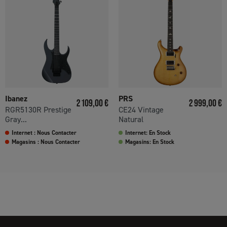
Ibanez
PRS
Prix
Prix
2 109,00 €
2 999,00 €
RGR5130R Prestige
CE24 Vintage
Gray...
Natural
Internet : Nous Contacter
Internet: En Stock
Magasins : Nous Contacter
Magasins: En Stock