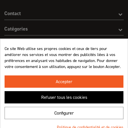
Contact
Catégories
Effect On Line
Ce site Web utilise ses propres cookies et ceux de tiers pour
améliorer nos services et vous montrer des publicités liées à vos
Informations
préférences en analysant vos habitudes de navigation. Pour donner
votre consentement à son utilisation, appuyez sur le bouton Accepter.
Marchand approuvé par la Société des Avis Garantis,
cliquez ici pour vérifier
.
Accepter
Refuser tous les cookies
Retrouvez-nous !
Configurer
Politique de confidentialité et de cookies