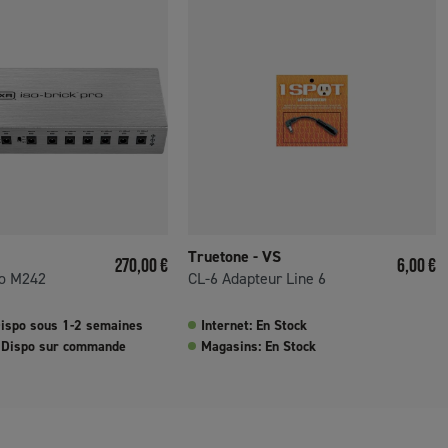
Truetone - VS
Prix
Prix
270,00 €
6,00 €
ro M242
CL-6 Adapteur Line 6
 Dispo sous 1-2 semaines
Internet: En Stock
 Dispo sur commande
Magasins: En Stock