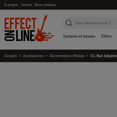
À propos
Contact
Bons cadeaux
Guitares et basses
Effets
Accueil
Accessoires
Alimentation Pédale
CL-Bat Adapteu