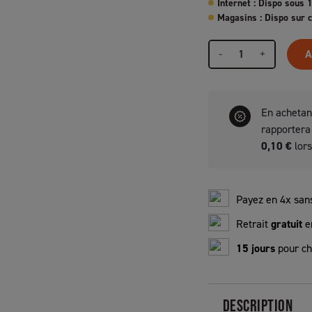
Internet : Dispo sous 
Magasins : Dispo sur
-
+
A
En achetan
rapporter
0,10 €
lors
Payez en 4x sans
Retrait
gratuit
e
15 jours
pour ch
DESCRIPTION