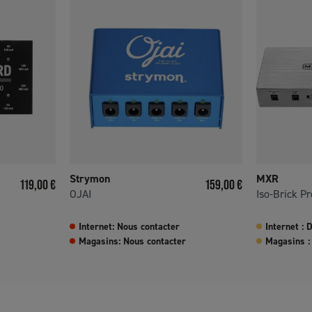
Strymon
MXR
Prix
Prix
119,00 €
159,00 €
OJAI
Iso-Brick P
Internet: Nous contacter
Internet :
Magasins: Nous contacter
Magasins :