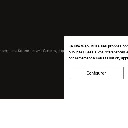
Ce site Web utilise ses propres co
uvé par la Société des Avis Garantis,
cliquez ici pour vérifier
.
publicités liées à vos préférences 
consentement à son utilisation, app
Configurer