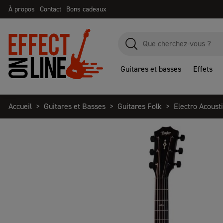
À propos
Contact
Bons cadeaux
Guitares et basses
Effets
Accueil
Guitares et Basses
Guitares Folk
Electro Acoust