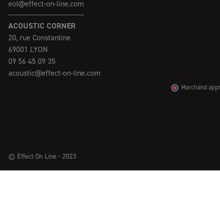
eol@effect-on-line.com
ACOUSTIC CORNER
20, rue Constantine
69001 LYON
09 56 45 09 35
acoustic@effect-on-line.com
Marchand appro
© Effect On Line - 2023