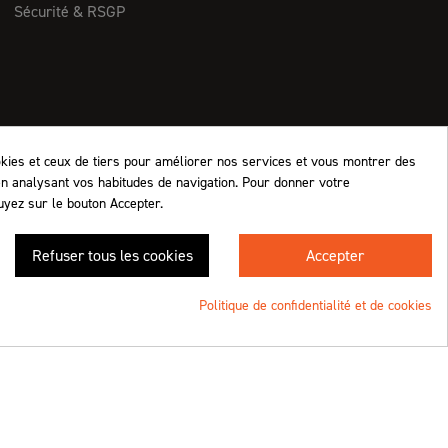
Sécurité & RSGP
okies et ceux de tiers pour améliorer nos services et vous montrer des
en analysant vos habitudes de navigation. Pour donner votre
uyez sur le bouton Accepter.
Retrouvez-nous !
Refuser tous les cookies
Accepter
4.8
/5 (1063 avis)
★★★★★
Politique de confidentialité et de cookies
Une création