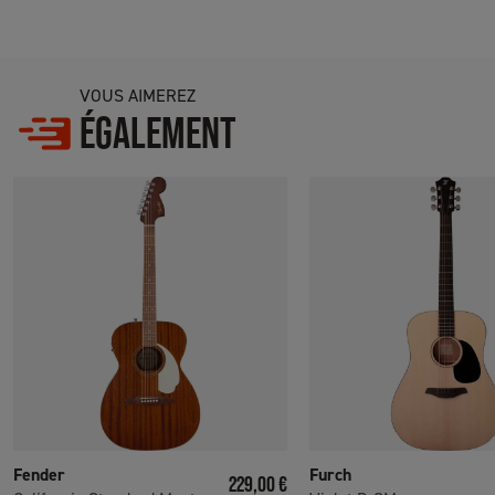
VOUS AIMEREZ
ÉGALEMENT
Fender
Furch
Prix
229,00 €