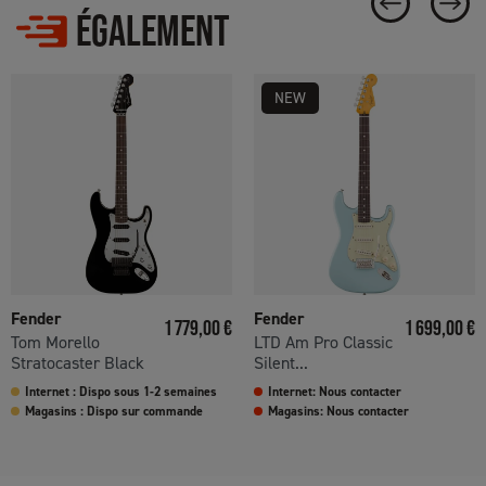
ÉGALEMENT
NEW
Fender
Fender
Prix
Prix
1 779,00 €
1 699,00 €
Tom Morello
LTD Am Pro Classic
Stratocaster Black
Silent...
Internet : Dispo sous 1-2 semaines
Internet: Nous contacter
Magasins : Dispo sur commande
Magasins: Nous contacter