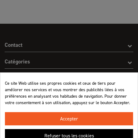
Contact
Catégories
Effect On Line
Ce site Web utilise ses propres cookies et ceux de tiers pour
améliorer nos services et vous montrer des publicités liées à vos
Informations
préférences en analysant vos habitudes de navigation. Pour donner
votre consentement à son utilisation, appuyez sur le bouton Accepter.
Marchand approuvé par la Société des Avis Garantis,
cliquez ici pour vérifier
.
Accepter
Refuser tous les cookies