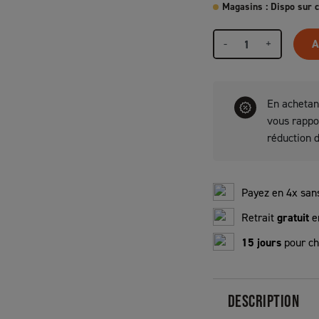
Magasins : Dispo sur
-
+
A
En achetan
vous rapp
réduction 
Payez en 4x sans
Retrait
gratuit
e
15 jours
pour ch
DESCRIPTION