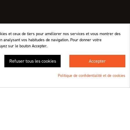
okies et ceux de tiers pour améliorer nos services et vous montrer des
en analysant vos habitudes de navigation. Pour donner votre
uyez sur le bouton Accepter.
Retrouvez-nous !
Refuser tous les cookies
Accepter
4.8
/5 (1063 avis)
★★★★★
Politique de confidentialité et de cookies
Une création