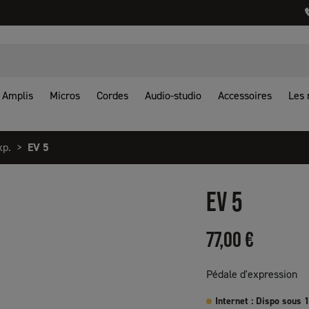
Amplis
Micros
Cordes
Audio-studio
Accessoires
Les
xp.
EV 5
EV 5
77,00 €
Pédale d'expression
Internet : Dispo sous 