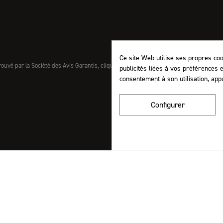
Ce site Web utilise ses propres co
uvé par la Société des Avis Garantis,
cliquez ici pour vérifier
.
publicités liées à vos préférences 
consentement à son utilisation, app
Configurer