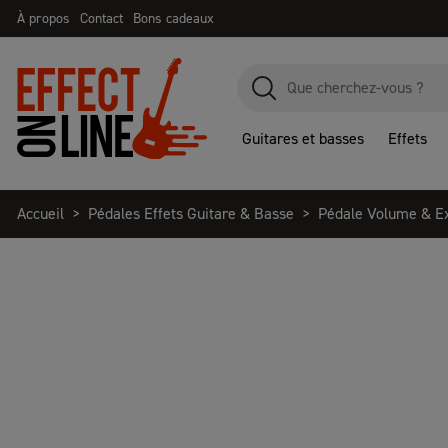
À propos
Contact
Bons cadeaux
Guitares et basses
Effets
Accueil
Pédales Effets Guitare & Basse
Pédale Volume & E