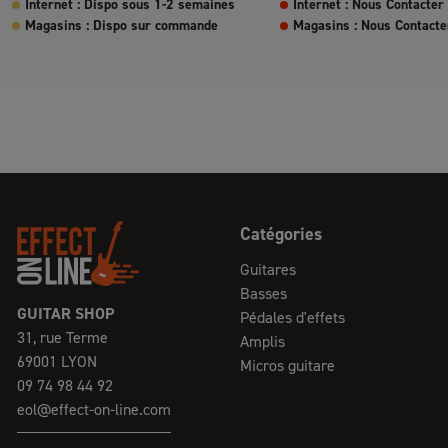
Internet : Dispo sous 1-2 semaines
Internet : Nous Contacter
Magasins : Dispo sur commande
Magasins : Nous Contacte
Catégories
Guitares
Basses
GUITAR SHOP
Pédales d'effets
31, rue Terme
Amplis
69001 LYON
Micros guitare
09 74 98 44 92
eol@effect-on-line.com