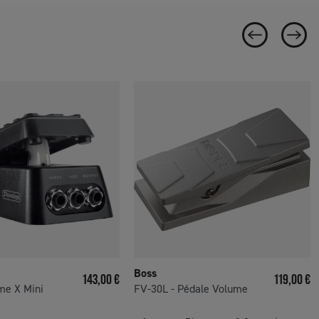
Boss
Prix
Prix
143,00 €
119,00 €
me X Mini
FV-30L - Pédale Volume