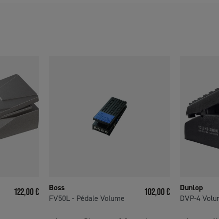
Boss
Dunlop
Prix
Prix
122,00 €
102,00 €
FV50L - Pédale Volume
DVP-4 Volu