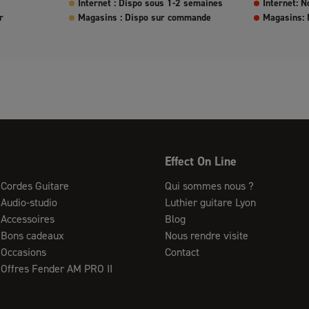
Internet : Dispo sous 1-2 semaines
Internet: N
r
Magasins : Dispo sur commande
Magasins: 
Effect On Line
Cordes Guitare
Qui sommes nous ?
Audio-studio
Luthier guitare Lyon
Accessoires
Blog
Bons cadeaux
Nous rendre visite
Occasions
Contact
Offres Fender AM PRO II