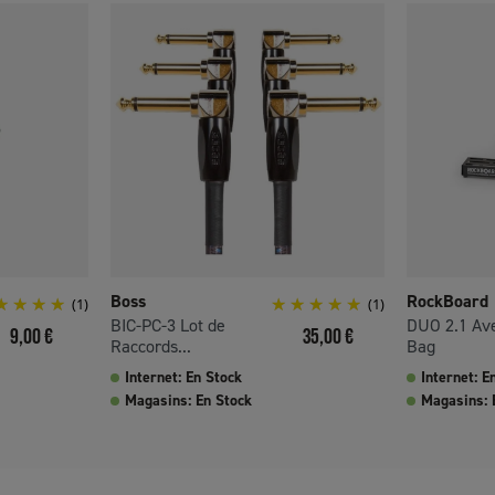
Boss
RockBoard
(1)
(1)
BIC-PC-3 Lot de
DUO 2.1 Av
Prix
Prix
9,00 €
35,00 €
Raccords...
Bag
Internet: En Stock
Internet: E
Magasins: En Stock
Magasins: 