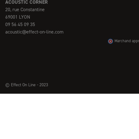
ACOUSTIC CORNER
20, rue Constantine
69001 LYON
09 56 45 09 35
acoustic@effect-on-line.com
Marchand appro
© Effect On Line - 2023