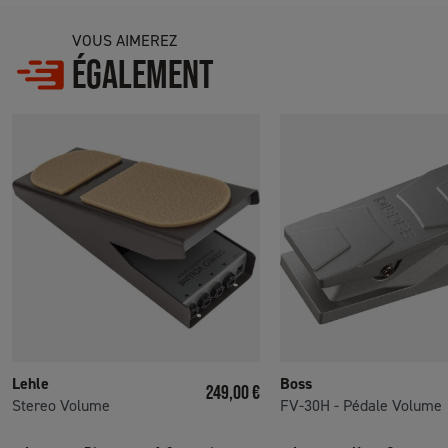
VOUS AIMEREZ
ÉGALEMENT
Lehle
Boss
Prix
249,00 €
Stereo Volume
FV-30H - Pédale Volume