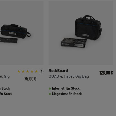
RockBoard
(1)
Prix
126,00 €
ec Gig
QUAD 4.1 avec Gig Bag
Prix
75,00 €
n Stock
Internet: En Stock
En Stock
Magasins: En Stock