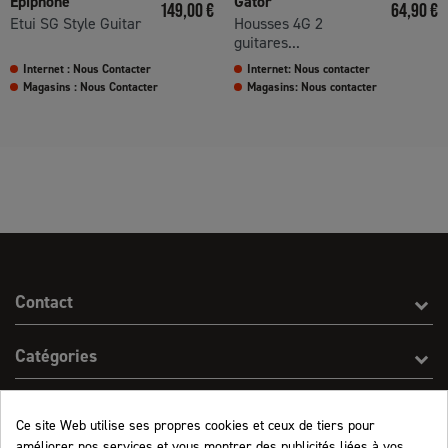
Epiphone
Gator
Prix
Prix
149,00 €
64,90 €
Etui SG Style Guitar
Housses 4G 2
guitares...
Internet : Nous Contacter
Internet: Nous contacter
Magasins : Nous Contacter
Magasins: Nous contacter
Contact
Catégories
Effect On Line
Ce site Web utilise ses propres cookies et ceux de tiers pour
améliorer nos services et vous montrer des publicités liées à vos