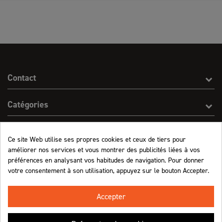
Contact
Catégories
Effect On Line
Ce site Web utilise ses propres cookies et ceux de tiers pour
améliorer nos services et vous montrer des publicités liées à vos
Informations
préférences en analysant vos habitudes de navigation. Pour donner
votre consentement à son utilisation, appuyez sur le bouton Accepter.
Marchand approuvé par la Société des Avis Garantis,
cliquez ici pour vérifier
.
Accepter