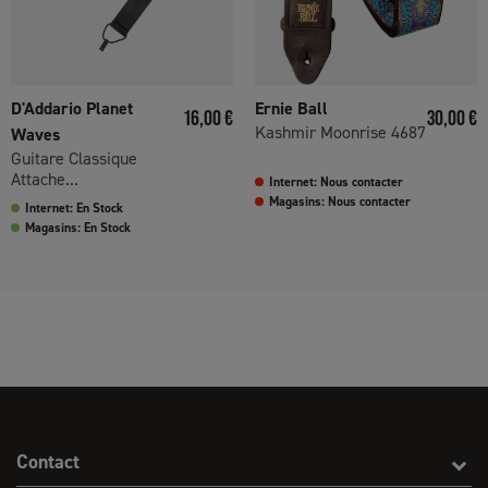
D'Addario Planet
Ernie Ball
Prix
Prix
16,00 €
30,00 €
Kashmir Moonrise 4687
Waves
Guitare Classique
Attache...
Internet: Nous contacter
Magasins: Nous contacter
Internet: En Stock
Magasins: En Stock
Contact