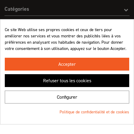
Catégories
Effect On Line
Ce site Web utilise ses propres cookies et ceux de tiers pour
améliorer nos services et vous montrer des publicités liées à vos
Informations
préférences en analysant vos habitudes de navigation. Pour donner
votre consentement à son utilisation, appuyez sur le bouton Accepter.
Marchand approuvé par la Société des Avis Garantis,
cliquez ici pour vérifier
.
Accepter
Refuser tous les cookies
Retrouvez-nous !
Configurer
Politique de confidentialité et de cookies
© Effect On Line - 2023
Une création
4.8
/5 (1063 avis)
★★★★★