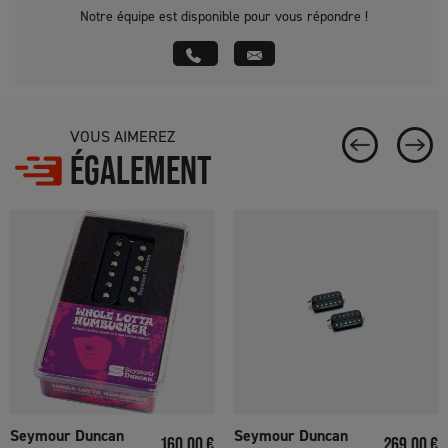
Notre équipe est disponible pour vous répondre !
VOUS AIMEREZ
ÉGALEMENT
Seymour Duncan
Seymour Duncan
Prix
Prix
160,00 €
269,00 €