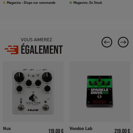
Magasins : Dispo sur commande
Magasins: En Stock
VOUS AIMEREZ
ÉGALEMENT
Nux
Voodoo Lab
Prix
Prix
119,00 €
219,00 €