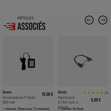
ARTICLES
ASSOCIÉS
Zoom
Klotz
Prix
(1)
15,00 €
Alimentation 9 Volts
Patchcord
Prix
9,00 €
500 mA
0,15m noir 2
pieces
Internet : Dispo sous 1-2 semaines
Internet: En Stock