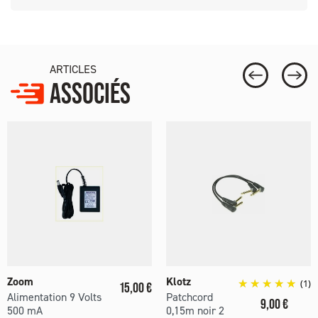
ARTICLES
ASSOCIÉS
Zoom
Klotz
Prix
(1)
15,00 €
Alimentation 9 Volts
Patchcord
Prix
9,00 €
500 mA
0,15m noir 2