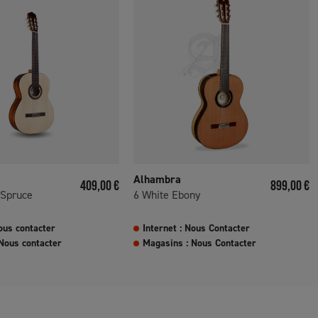
Alhambra
Prix
Prix
409,00 €
899,00 €
 Spruce
6 White Ebony
ous contacter
Internet : Nous Contacter
Nous contacter
Magasins : Nous Contacter