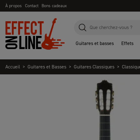
À propos
Contact
Bons cadeaux
Guitares et basses
Effets
Accueil
Guitares et Basses
Guitares Classiques
Classiqu