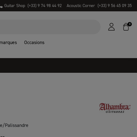
Guitar Shop
(+33) 9 74 98 44 92
Acoustic Corner
(+33) 9 56 45 09 35
0
 marques
Occasions
re/Palissandre