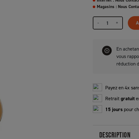
Internet : Nous Contac
Magasins : Nous Conta
-
+
A
En achetan
vous rapp
réduction 
Payez en 4x sans
Retrait
gratuit
e
15 jours
pour ch
DESCRIPTION