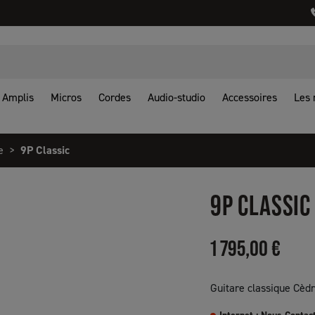
Amplis
Micros
Cordes
Audio-studio
Accessoires
Les
e
9P Classic
9P CLASSIC
1 795,00 €
Guitare classique Cèd