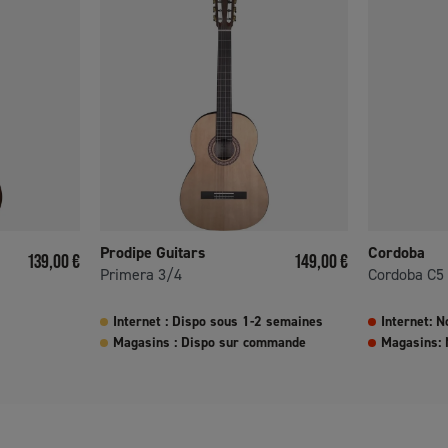
Prodipe Guitars
Cordoba
Prix
Prix
139,00 €
149,00 €
Primera 3/4
Cordoba C5
Internet : Dispo sous 1-2 semaines
Internet: N
Magasins : Dispo sur commande
Magasins: 