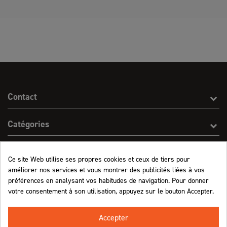
Contact
Catégories
Effect On Line
Ce site Web utilise ses propres cookies et ceux de tiers pour
améliorer nos services et vous montrer des publicités liées à vos
Informations
préférences en analysant vos habitudes de navigation. Pour donner
votre consentement à son utilisation, appuyez sur le bouton Accepter.
Marchand approuvé par la Société des Avis Garantis,
cliquez ici pour vérifier
.
Accepter