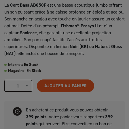
La
Cort Bass AB850F
est une basse acoustique jumbo offrant
un son puissant grâce à sa caisse profonde en épicéa et acajou.
Son manche en acajou avec touche en laurier assure un confort
optimal. Dotée d’un préampli
Fishman® Presys II
et d’un
capteur
Sonicore
, elle garantit une excellente projection
amplifiée. Son pan coupé facilite l’accès aux frettes
supérieures. Disponible en finition
Noir (BK) ou Naturel Gloss
(NAT)
, elle inclut une housse de transport.
Internet: En Stock
Magasins: En Stock
-
+
AJOUTER AU PANIER
En achetant ce produit vous pouvez obtenir
399
points
. Votre panier vous rapportera
399
points
qui peuvent être converti en un bon de