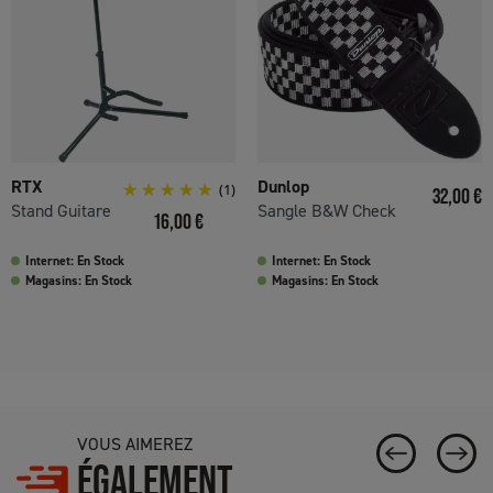
RTX
Dunlop
(1)
Prix
32,00 €
Stand Guitare
Sangle B&W Check
Prix
16,00 €
Internet: En Stock
Internet: En Stock
Magasins: En Stock
Magasins: En Stock
VOUS AIMEREZ
ÉGALEMENT