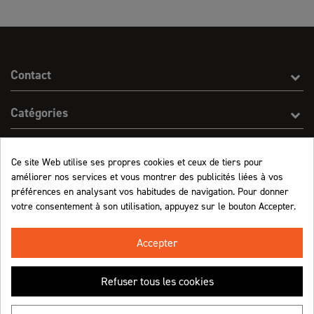
Contact
Catégories
Effect On Line
Ce site Web utilise ses propres cookies et ceux de tiers pour
améliorer nos services et vous montrer des publicités liées à vos
Informations
préférences en analysant vos habitudes de navigation. Pour donner
votre consentement à son utilisation, appuyez sur le bouton Accepter.
Marchand approuvé par la Société des Avis Garantis,
cliquez ici pour vérifier
.
Accepter
Refuser tous les cookies
Retrouvez-nous !