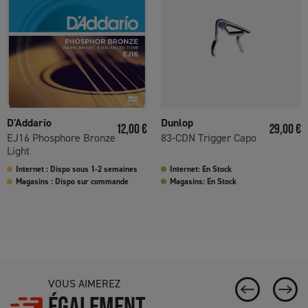
D'Addario
Dunlop
Prix
Prix
12,00 €
29,00 €
EJ16 Phosphore Bronze
83-CDN Trigger Capo
Light
Internet : Dispo sous 1-2 semaines
Internet: En Stock
Magasins : Dispo sur commande
Magasins: En Stock
VOUS AIMEREZ
ÉGALEMENT