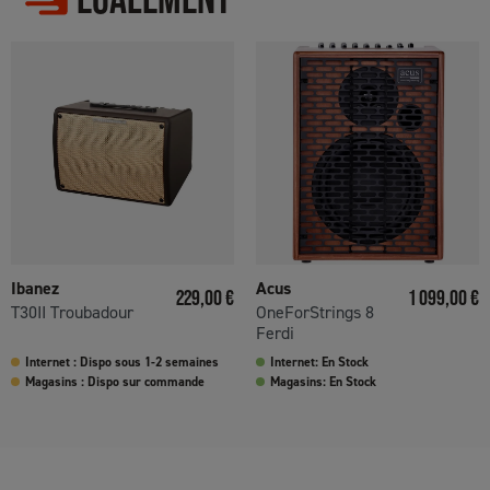
Ibanez
Acus
Prix
Prix
229,00 €
1 099,00 €
T30II Troubadour
OneForStrings 8
Ferdi
Internet : Dispo sous 1-2 semaines
Internet: En Stock
Magasins : Dispo sur commande
Magasins: En Stock