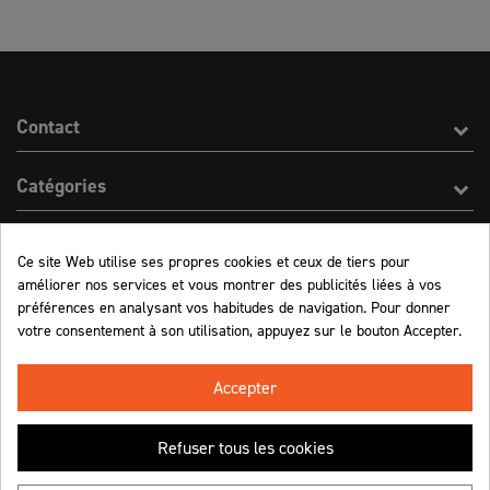
Contact
Catégories
Effect On Line
Ce site Web utilise ses propres cookies et ceux de tiers pour
améliorer nos services et vous montrer des publicités liées à vos
Informations
préférences en analysant vos habitudes de navigation. Pour donner
votre consentement à son utilisation, appuyez sur le bouton Accepter.
Marchand approuvé par la Société des Avis Garantis,
cliquez ici pour vérifier
.
Accepter
Refuser tous les cookies
Retrouvez-nous !