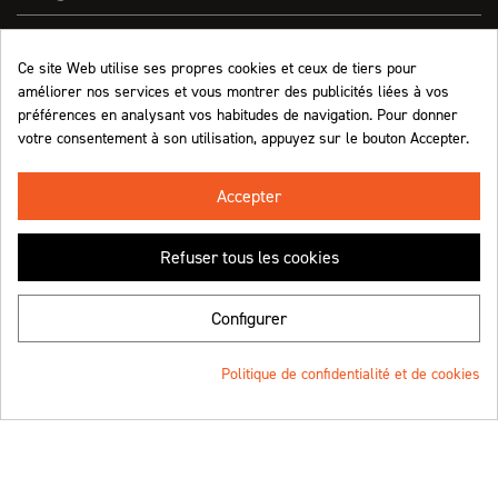
Effect On Line
Ce site Web utilise ses propres cookies et ceux de tiers pour
améliorer nos services et vous montrer des publicités liées à vos
Informations
préférences en analysant vos habitudes de navigation. Pour donner
votre consentement à son utilisation, appuyez sur le bouton Accepter.
Marchand approuvé par la Société des Avis Garantis,
cliquez ici pour vérifier
.
Accepter
Refuser tous les cookies
Retrouvez-nous !
Configurer
Politique de confidentialité et de cookies
© Effect On Line - 2023
Une création
4.8
/5 (1063 avis)
★★★★★