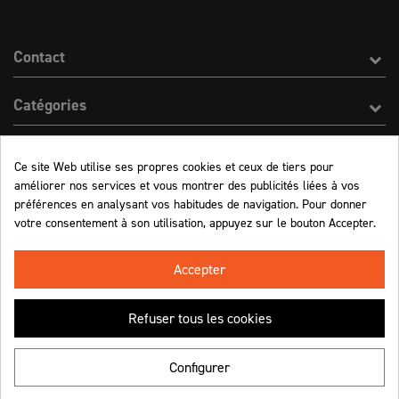
Contact
Catégories
Effect On Line
Ce site Web utilise ses propres cookies et ceux de tiers pour
améliorer nos services et vous montrer des publicités liées à vos
Informations
préférences en analysant vos habitudes de navigation. Pour donner
votre consentement à son utilisation, appuyez sur le bouton Accepter.
Marchand approuvé par la Société des Avis Garantis,
cliquez ici pour vérifier
.
Accepter
Refuser tous les cookies
Retrouvez-nous !
Configurer