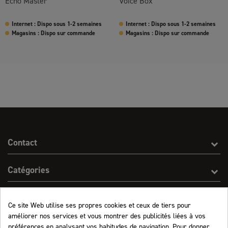
Echo Master
Voice Box
Internet : Dispo sous 1-2 semaines
Internet : Dispo sous 1-2 semaines
Magasins : Dispo sur commande
Magasins : Dispo sur commande
Contact
Catégories
Effect On Line
Ce site Web utilise ses propres cookies et ceux de tiers pour
améliorer nos services et vous montrer des publicités liées à vos
Informations
préférences en analysant vos habitudes de navigation. Pour donner