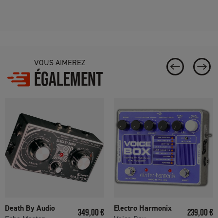
VOUS AIMEREZ
ÉGALEMENT
Death By Audio
Electro Harmonix
Prix
Prix
349,00 €
239,00 €