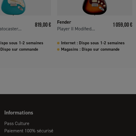
Fender
Prix
Prix
819,00 €
1 059,00 €
atocaster...
Player II Modified...
 Dispo sous 1-2 semaines
Internet : Dispo sous 1-2 semaines
 Dispo sur commande
Magasins : Dispo sur commande
Informations
Pass Culture
Paiement 100% sécurisé