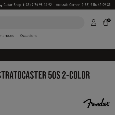
Guitar Shop
(+33) 9 74 98 44 92
Acoustic Corner
(+33) 9 56 45 09 35
0
 marques
Occasions
 STRATOCASTER 50S 2-COLOR