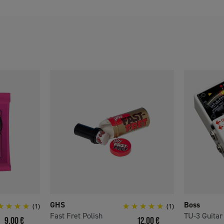
GHS
Boss
(1)
(1)
Fast Fret Polish
TU-3 Guitar
Prix
Prix
9,00 €
12,00 €