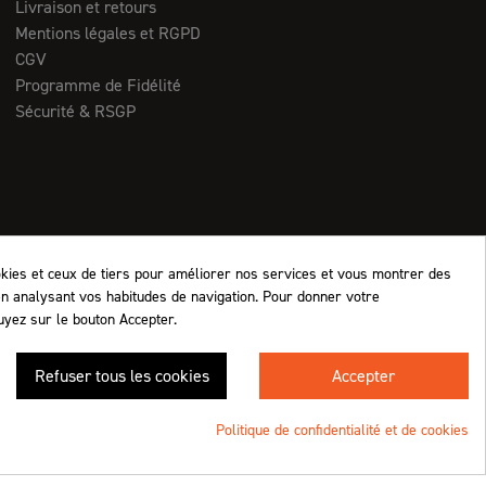
Livraison et retours
Mentions légales et RGPD
CGV
Programme de Fidélité
Sécurité & RSGP
okies et ceux de tiers pour améliorer nos services et vous montrer des
en analysant vos habitudes de navigation. Pour donner votre
uyez sur le bouton Accepter.
Retrouvez-nous !
Refuser tous les cookies
Accepter
4.8
/5 (1063 avis)
★★★★★
Politique de confidentialité et de cookies
Une création