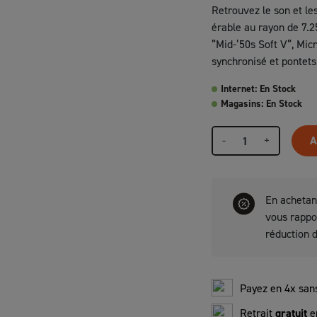
Retrouvez le son et le
érable au rayon de 7.2
”Mid-’50s Soft V”, Micr
synchronisé et pontets
Internet: En Stock
Magasins: En Stock
-
+
A
En achetan
vous rapp
réduction 
Payez en 4x sans
Retrait
gratuit
e