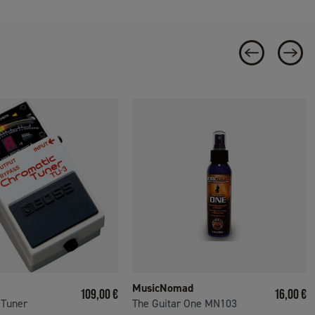
MusicNomad
Prix
Prix
109,00 €
16,00 €
 Tuner
The Guitar One MN103