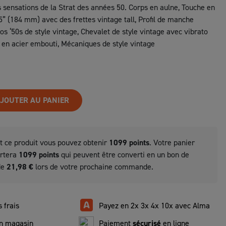
s sensations de la Strat des années 50. Corps en aulne, Touche en
5” (184 mm) avec des frettes vintage tall, Profil de manche
os ‘50s de style vintage, Chevalet de style vintage avec vibrato
 en acier embouti, Mécaniques de style vintage
JOUTER AU PANIER
t ce produit vous pouvez obtenir
1099
points
. Votre panier
ortera
1099
points
qui peuvent être converti en un bon de
de
21,98 €
lors de votre prochaine commande.
 frais
Payez en 2x 3x 4x 10x avec Alma
n magasin
Paiement
sécurisé
en ligne