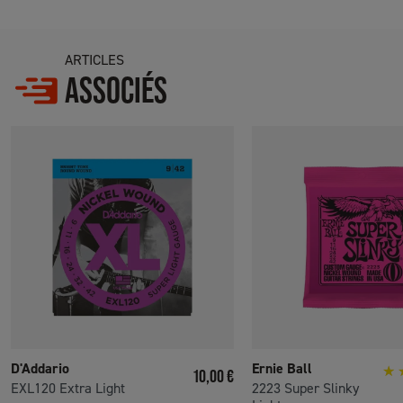
ARTICLES
ASSOCIÉS
D'Addario
Ernie Ball
Prix
10,00 €
EXL120 Extra Light
2223 Super Slinky