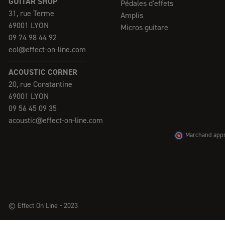
GUITAR SHOP
Pédales d'effets
31, rue Terme
Amplis
69001 LYON
Micros guitare
09 74 98 44 92
eol@effect-on-line.com
ACOUSTIC CORNER
20, rue Constantine
69001 LYON
09 56 45 09 35
acoustic@effect-on-line.com
Marchand appro
© Effect On Line - 2023