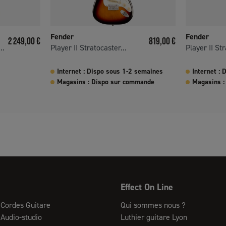
Fender
Fender
Prix
Prix
2 249,00 €
819,00 €
..
Player II Stratocaster...
Player II Str
Internet : Dispo sous 1-2 semaines
Internet :
Magasins : Dispo sur commande
Magasins :
Effect On Line
Cordes Guitare
Qui sommes nous ?
Audio-studio
Luthier guitare Lyon