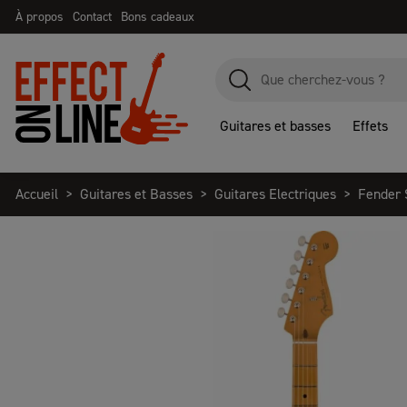
À propos
Contact
Bons cadeaux
Guitares et basses
Effets
Accueil
Guitares et Basses
Guitares Electriques
Fender 