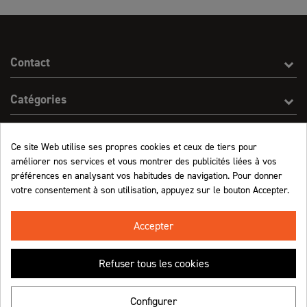
Contact
Catégories
Effect On Line
Ce site Web utilise ses propres cookies et ceux de tiers pour
améliorer nos services et vous montrer des publicités liées à vos
Informations
préférences en analysant vos habitudes de navigation. Pour donner
votre consentement à son utilisation, appuyez sur le bouton Accepter.
Marchand approuvé par la Société des Avis Garantis,
cliquez ici pour vérifier
.
Accepter
Refuser tous les cookies
Retrouvez-nous !
Configurer