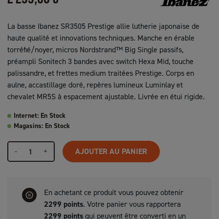
La basse Ibanez SR3505 Prestige allie lutherie japonaise de
haute qualité et innovations techniques. Manche en érable
torréfié/noyer, micros Nordstrand™ Big Single passifs,
préampli Sonitech 3 bandes avec switch Hexa Mid, touche
palissandre, et frettes medium traitées Prestige. Corps en
aulne, accastillage doré, repères lumineux Luminlay et
chevalet MR5S à espacement ajustable. Livrée en étui rigide.
Internet: En Stock
Magasins: En Stock
-
+
AJOUTER AU PANIER
En achetant ce produit vous pouvez obtenir
2299
points
. Votre panier vous rapportera
2299
points
qui peuvent être converti en un