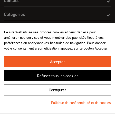
Contact
Catégories
Effect On Line
Ce site Web utilise ses propres cookies et ceux de tiers pour
améliorer nos services et vous montrer des publicités liées à vos
Informations
préférences en analysant vos habitudes de navigation. Pour donner
votre consentement à son utilisation, appuyez sur le bouton Accepter.
Marchand approuvé par la Société des Avis Garantis,
cliquez ici pour vérifier
.
Accepter
Refuser tous les cookies
Retrouvez-nous !
Configurer
Politique de confidentialité et de cookies
© Effect On Line - 2023
Une création
4.8
/5 (1063 avis)
★★★★★