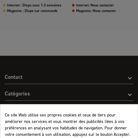
Internet : Dispo sous 1-2 semaines
Internet: Nous contacter
Magasins : Dispo sur commande
Magasins: Nous contacter
Contact
Catégories
Effect On Line
Ce site Web utilise ses propres cookies et ceux de tiers pour
améliorer nos services et vous montrer des publicités liées à vos
Informations
préférences en analysant vos habitudes de navigation. Pour donner
votre consentement à son utilisation, appuyez sur le bouton Accepter.