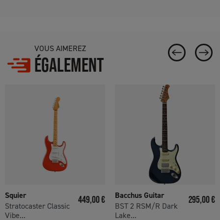
VOUS AIMEREZ
ÉGALEMENT
Squier
Bacchus Guitar
Prix
Prix
449,00 €
295,00 €
Stratocaster Classic
BST 2 RSM/R Dark
Vibe...
Lake...