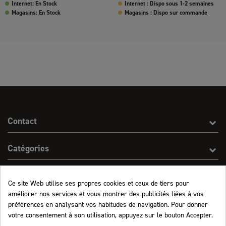
Internet: En Stock
Internet : Dispo sous 1-2 semaines
Magasins: En Stock
Magasins : Dispo sur commande
Contact
Catégories
Effect On Line
Ce site Web utilise ses propres cookies et ceux de tiers pour
améliorer nos services et vous montrer des publicités liées à vos
Informations
préférences en analysant vos habitudes de navigation. Pour donner
votre consentement à son utilisation, appuyez sur le bouton Accepter.