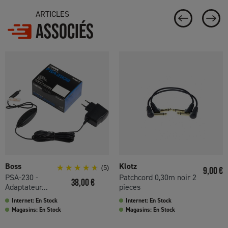
ARTICLES
ASSOCIÉS
Boss
Klotz
(5)
Prix
9,00 €
PSA-230 -
Patchcord 0,30m noir 2
Prix
38,00 €
Adaptateur...
pieces
Internet: En Stock
Internet: En Stock
Magasins: En Stock
Magasins: En Stock