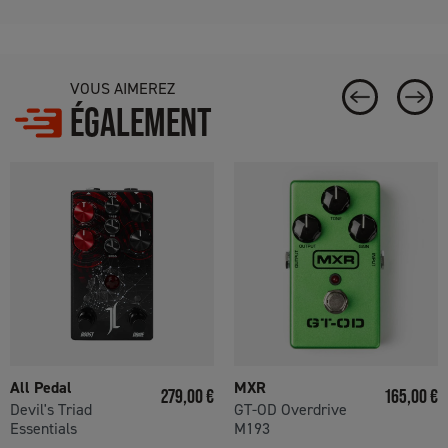
VOUS AIMEREZ
ÉGALEMENT
All Pedal
MXR
Prix
Prix
279,00 €
165,00 €
Devil's Triad
GT-OD Overdrive
Essentials
M193