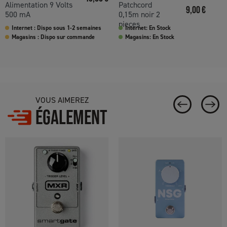
Alimentation 9 Volts
Patchcord
Prix
9,00 €
500 mA
0,15m noir 2
pieces
Internet : Dispo sous 1-2 semaines
Internet: En Stock
Magasins : Dispo sur commande
Magasins: En Stock
VOUS AIMEREZ
ÉGALEMENT