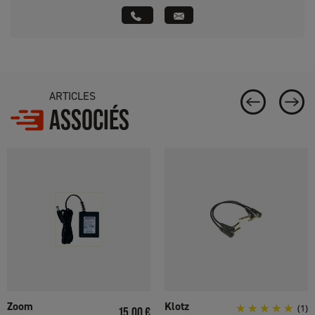
ARTICLES
ASSOCIÉS
Zoom
Klotz
Prix
(1)
15,00 €