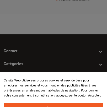
Contact
Catégories
Effect On Line
Ce site Web utilise ses propres cookies et ceux de tiers pour
améliorer nos services et vous montrer des publicités liées à vos
Informations
préférences en analysant vos habitudes de navigation. Pour donner
votre consentement à son utilisation, appuyez sur le bouton Accepter.
Marchand approuvé par la Société des Avis Garantis,
cliquez ici pour vérifier
.