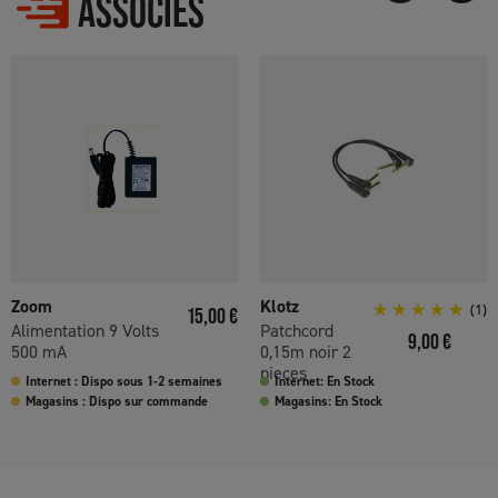
ASSOCIÉS
Zoom
Klotz
Prix
(1)
15,00 €
Alimentation 9 Volts
Patchcord
Prix
9,00 €
500 mA
0,15m noir 2
pieces
Internet : Dispo sous 1-2 semaines
Internet: En Stock
Magasins : Dispo sur commande
Magasins: En Stock