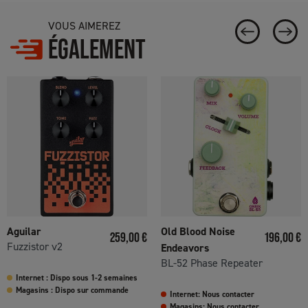
VOUS AIMEREZ
ÉGALEMENT
Aguilar
Old Blood Noise
Prix
Prix
259,00 €
196,00 €
Fuzzistor v2
Endeavors
BL-52 Phase Repeater
Internet : Dispo sous 1-2 semaines
Magasins : Dispo sur commande
Internet: Nous contacter
Magasins: Nous contacter