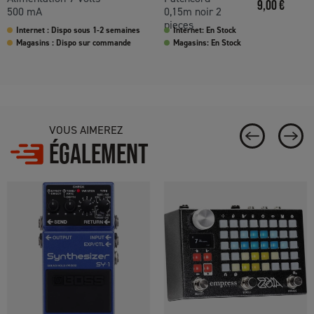
Prix
9,00 €
500 mA
0,15m noir 2
pieces
Internet : Dispo sous 1-2 semaines
Internet: En Stock
Magasins : Dispo sur commande
Magasins: En Stock
VOUS AIMEREZ
ÉGALEMENT