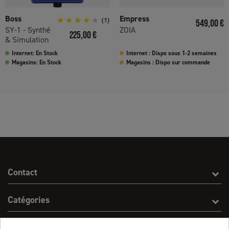
Boss
Empress
(1)
Prix
549,00 €
SY-1 - Synthé
ZOIA
Prix
225,00 €
& Simulation
Internet: En Stock
Internet : Dispo sous 1-2 semaines
Magasins: En Stock
Magasins : Dispo sur commande
Contact
Catégories
Effect On Line