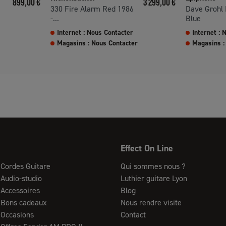
899,00 €
3 299,00 €
330 Fire Alarm Red 1986
Dave Grohl
-...
Blue
Internet : Nous Contacter
Internet : 
Magasins : Nous Contacter
Magasins :
Effect On Line
Cordes Guitare
Qui sommes nous ?
Audio-studio
Luthier guitare Lyon
Accessoires
Blog
Bons cadeaux
Nous rendre visite
Occasions
Contact