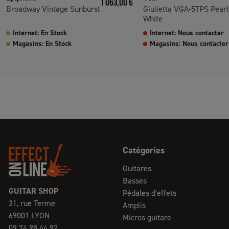
1 063,00 €
Broadway Vintage Sunburst
Giulietta VGA-5TPS Pearl
White
Internet: En Stock
Internet: Nous contacter
Magasins: En Stock
Magasins: Nous contacter
Catégories
Guitares
Basses
GUITAR SHOP
Pédales d'effets
31, rue Terme
Amplis
69001 LYON
Micros guitare
09 74 98 44 92