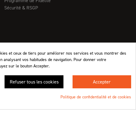
Programme de Fidélité
Sécurité & RSGP
okies et ceux de tiers pour améliorer nos services et vous montrer des
en analysant vos habitudes de navigation. Pour donner votre
uyez sur le bouton Accepter.
Retrouvez-nous !
Refuser tous les cookies
Accepter
4.8
/5 (1063 avis)
★★★★★
Politique de confidentialité et de cookies
Une création