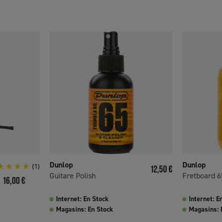
Dunlop
Dunlop
(1)
Prix
12,50 €
Guitare Polish
Fretboard 65
Prix
16,00 €
Internet: En Stock
Internet: E
Magasins: En Stock
Magasins: 