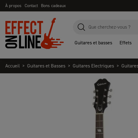
À propos
Contact
Bons cadeaux
Guitares et basses
Effets
Accueil
Guitares et Basses
Guitares Electriques
Guitare