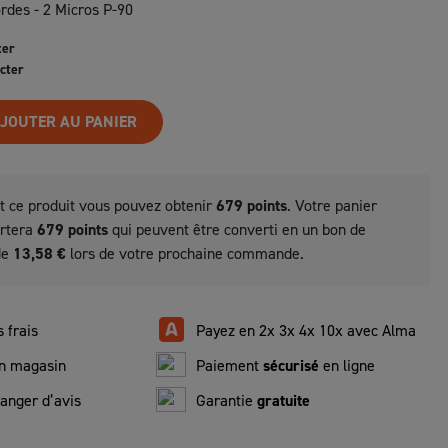
ordes - 2 Micros P-90
ter
cter
JOUTER AU PANIER
t ce produit vous pouvez obtenir
679
points
. Votre panier
ortera
679
points
qui peuvent être converti en un bon de
de
13,58 €
lors de votre prochaine commande.
 frais
Payez en 2x 3x 4x 10x avec Alma
n magasin
Paiement
sécurisé
en ligne
anger d’avis
Garantie
gratuite