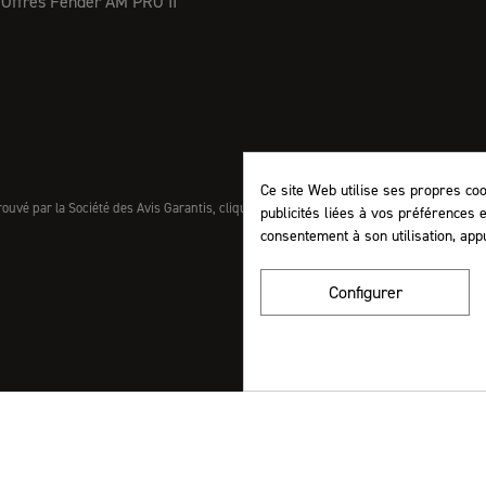
Offres Fender AM PRO II
Ce site Web utilise ses propres co
uvé par la Société des Avis Garantis,
cliquez ici pour vérifier
.
publicités liées à vos préférences 
consentement à son utilisation, app
Configurer