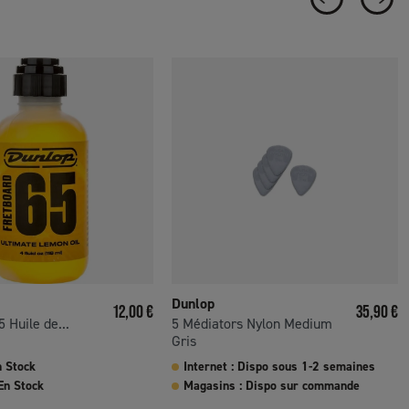
Dunlop
Prix
Prix
12,00 €
35,90 €
 Huile de...
5 Médiators Nylon Medium
Gris
n Stock
Internet : Dispo sous 1-2 semaines
En Stock
Magasins : Dispo sur commande