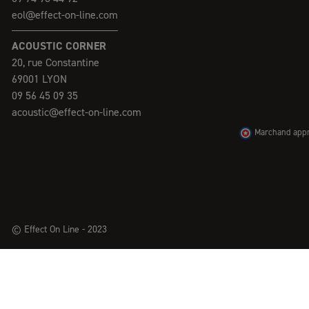
eol@effect-on-line.com
ACOUSTIC CORNER
20, rue Constantine
69001 LYON
09 56 45 09 35
acoustic@effect-on-line.com
Marchand appro
© Effect On Line - 2023