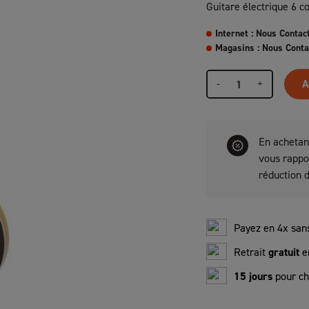
Guitare électrique 6 c
Internet : Nous Contac
Magasins : Nous Conta
-
+
A
En achetan
vous rapp
réduction 
Payez en 4x sans
Retrait
gratuit
e
15 jours
pour ch