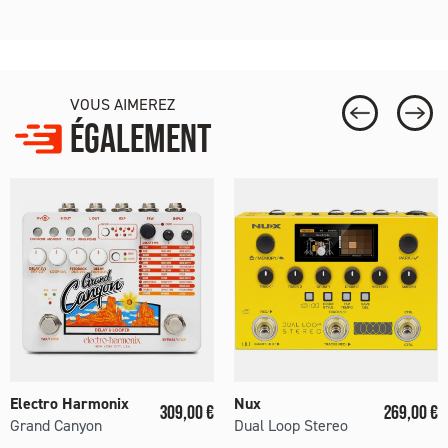
VOUS AIMEREZ
ÉGALEMENT
Electro Harmonix
Nux
Prix
Prix
309,00 €
269,00 €
Grand Canyon
Dual Loop Stereo