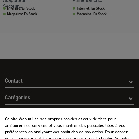
Adaptateur
Alimentation...
Secteur...
Internet: En Stock
Internet: En Stock
Magasins: En Stock
Magasins: En Stock
Contact
Catégories
Effect On Line
Ce site Web utilise ses propres cookies et ceux de tiers pour
améliorer nos services et vous montrer des publicités liées à vos
Informations
préférences en analysant vos habitudes de navigation. Pour donner
votre consentement à son utilisation, appuyez sur le bouton Accepter.