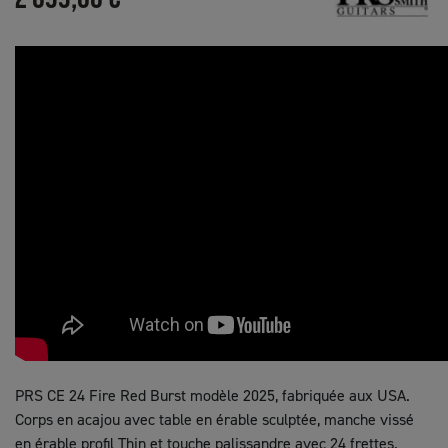
PRS CE 24 Fire Red Burst modèle 2025, fabriquée aux USA.
Corps en acajou avec table en érable sculptée, manche vissé
en érable profil Thin et touche palissandre avec 24 frettes.