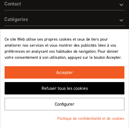
Contact
Catégories
Effect On Line
Ce site Web utilise ses propres cookies et ceux de tiers pour
améliorer nos services et vous montrer des publicités liées à vos
Informations
préférences en analysant vos habitudes de navigation. Pour donner
votre consentement à son utilisation, appuyez sur le bouton Accepter.
Marchand approuvé par la Société des Avis Garantis,
cliquez ici pour vérifier
.
Accepter
Refuser tous les cookies
Retrouvez-nous !
Configurer
Politique de confidentialité et de cookies
© Effect On Line - 2023
Une création
4.8
/5 (1063 avis)
★★★★★