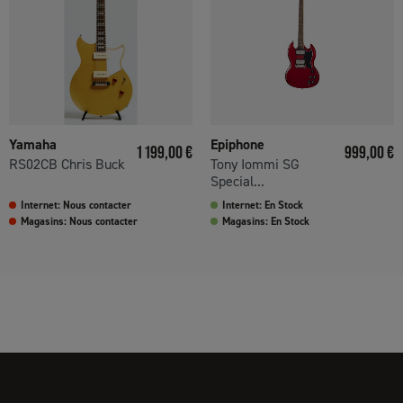
Yamaha
Epiphone
Prix
Prix
1 199,00 €
999,00 €
RS02CB Chris Buck
Tony Iommi SG
Special...
Internet: Nous contacter
Internet: En Stock
Magasins: Nous contacter
Magasins: En Stock